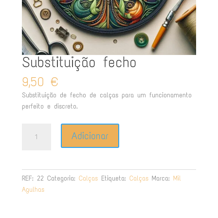
Substituição fecho
9,50
€
Substituição de fecho de calças para um funcionamento
perfeito e discreto.
Quantidade
Adicionar
de
Substituição
fecho
REF:
22
Categoria:
Calças
Etiqueta:
Calças
Marca:
Mil
Agulhas