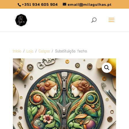
+351 934 605 904
email@milagulhas.pt
Início
/
Loja
/
Calças
/ Substituição fecho