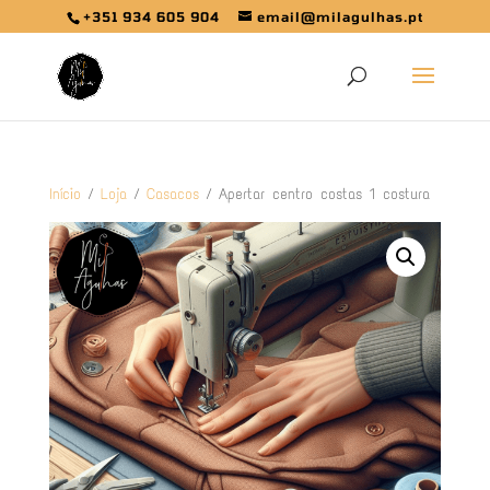
+351 934 605 904
email@milagulhas.pt
Início
/
Loja
/
Casacos
/ Apertar centro costas 1 costura