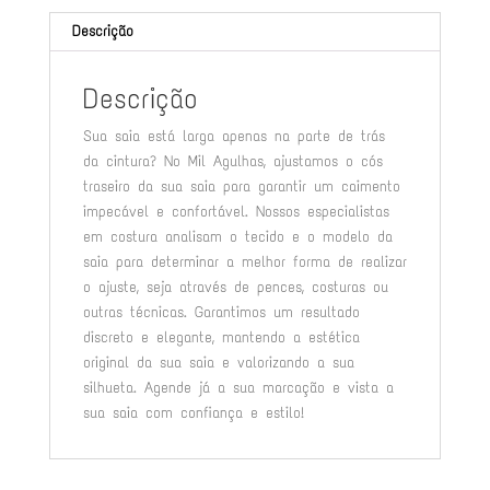
Descrição
Descrição
Sua saia está larga apenas na parte de trás
da cintura? No Mil Agulhas, ajustamos o cós
traseiro da sua saia para garantir um caimento
impecável e confortável. Nossos especialistas
em costura analisam o tecido e o modelo da
saia para determinar a melhor forma de realizar
o ajuste, seja através de pences, costuras ou
outras técnicas. Garantimos um resultado
discreto e elegante, mantendo a estética
original da sua saia e valorizando a sua
silhueta. Agende já a sua marcação e vista a
sua saia com confiança e estilo!