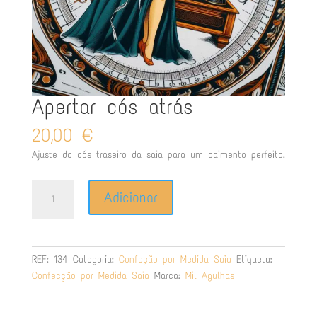
Apertar cós atrás
20,00
€
Ajuste do cós traseiro da saia para um caimento perfeito.
Quantidade
Adicionar
de
Apertar
cós
atrás
REF:
134
Categoria:
Confeção por Medida Saia
Etiqueta:
Confecção por Medida Saia
Marca:
Mil Agulhas