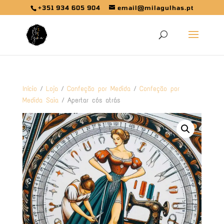
+351 934 605 904
email@milagulhas.pt
Início
/
Loja
/
Confeção por Medida
/
Confeção por
Medida Saia
/ Apertar cós atrás