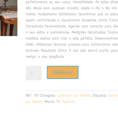
perfeitamente ao seu corpo. Versatilidade: As saias simp
são ideais para qualquer ocasião, desde o dia a dia até
festas. Acabamento Sofisticado: Garantimos que as saias
sejam confortáveis e visualmente atraentes. Como Funci
Consultoria Personalizada: Agende uma consulta para disc
o seu estilo e preferências. Medições Detalhadas: Tiram
medidas exatas para criar a saia perfeita. Desenvolvime
Hábil: Utilizamos técnicas precisas para confeccionar sai
duráveis. Resultado Único: A sua saia estará pronta para
realçar a sua elegância.
Quantidade
Adicionar
de
Saia
Simples
por
REF:
113
Categoria:
Confeção por Medida
Etiqueta:
Confe
Medida:
por Medida
Marca:
Mil Agulhas
Elegância
e
Conforto