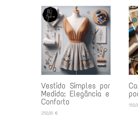
Vestido Simples por
Ca
Medida: Elegância e
po
Conforto
150,
250,00
€