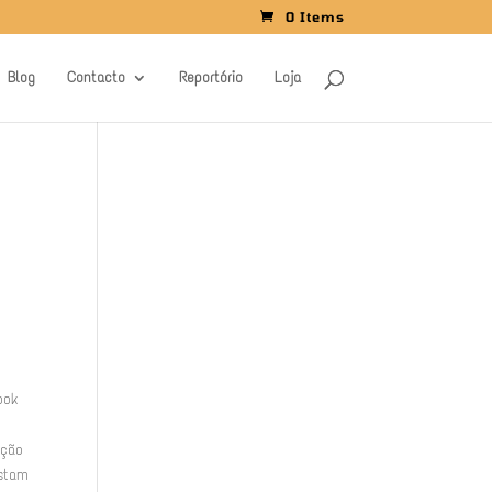
0 Items
Blog
Contacto
Reportório
Loja
ook
ação
ustam