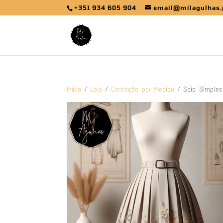
+351 934 605 904
email@milagulhas.
Início
/
Loja
/
Confeção por Medida
/ Saia Simples 