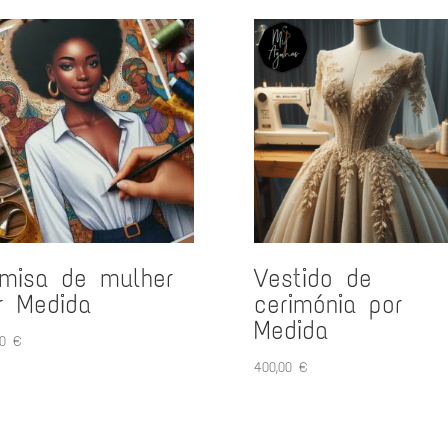
misa de mulher
Vestido de
r Medida
cerimónia por
Medida
00
€
400,00
€