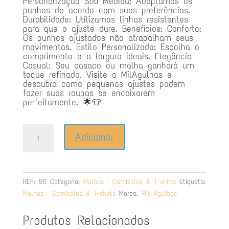
Personalização Sob Medida: Adaptamos os
punhos de acordo com suas preferências.
Durabilidade: Utilizamos linhas resistentes
para que o ajuste dure. Benefícios: Conforto:
Os punhos ajustados não atrapalham seus
movimentos. Estilo Personalizado: Escolha o
comprimento e a largura ideais. Elegância
Casual: Seu casaco ou malha ganhará um
toque refinado. Visite o MilAgulhas e
descubra como pequenos ajustes podem
fazer suas roupas se encaixarem
perfeitamente. 🌟👕
Quantidade
Adicionar
de
Subir
Punhos
de
REF:
90
Categoria:
Malhas – Camisolas & T-shirts
Etiqueta:
Malhas.
Malhas – Camisolas & T-shirts
Marca:
Mil Agulhas
Produtos Relacionados