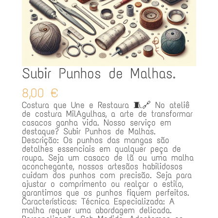
Subir Punhos de Malhas.
8,00
€
Costura que Une e Restaura 🧵🔗 No ateliê
de costura MilAgulhas, a arte de transformar
casacos ganha vida. Nosso serviço em
destaque? Subir Punhos de Malhas.
Descrição: Os punhos das mangas são
detalhes essenciais em qualquer peça de
roupa. Seja um casaco de lã ou uma malha
aconchegante, nossos artesãos habilidosos
cuidam dos punhos com precisão. Seja para
ajustar o comprimento ou realçar o estilo,
garantimos que os punhos fiquem perfeitos.
Características: Técnica Especializada: A
malha requer uma abordagem delicada.