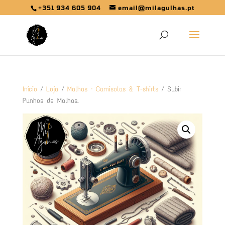
+351 934 605 904
email@milagulhas.pt
Início
/
Loja
/
Malhas – Camisolas & T-shirts
/ Subir
Punhos de Malhas.