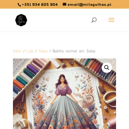
+351 934 605 904
email@milagulhas.pt
Início
/
Loja
/
Saias
/ Bainha normal em Saias