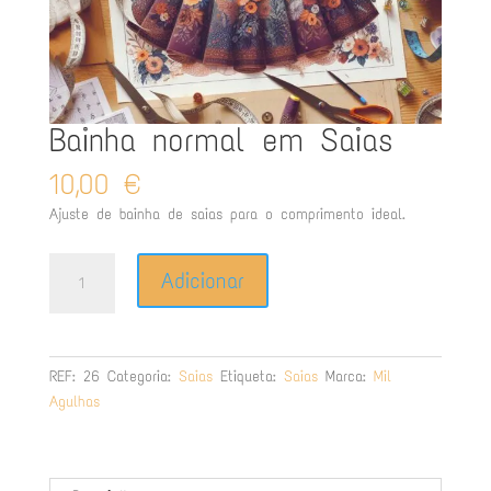
Bainha normal em Saias
10,00
€
Ajuste de bainha de saias para o comprimento ideal.
Quantidade
Adicionar
de
Bainha
normal
em
REF:
26
Categoria:
Saias
Etiqueta:
Saias
Marca:
Mil
Saias
Agulhas