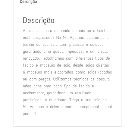
Descrição
Descrição
A sua saia está comprida demais ou a bainha
está desgastada? No Mil Agulhas, ajustamos a
bainha da sua saia com precisão e cuidado,
garantindo uma queda impecável e um visual
renovado. Trabalhamos com diferentes tipos de
tecido e modelos de saia, desde saias direitas
a modelos mais elaborados, como saias rodadas
ou com pregas. Utilizamos técnicas de costura
adequadas para cada tipo de tecido e
acabamento, garantindo um resultado
profissional e duradouro. Traga a sua saia ao
Mil Agulhas e deixe-a com o comprimento ideal
para si!