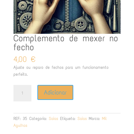
Complemento de mexer no
fecho
4,00
€
Ajuste ou reparo de fechos para um funcionamento
perfeito.
Quantidade
Adicionar
de
Complemento
de
mexer
REF:
35
Categoria:
Saias
Etiqueta:
Saias
Marca:
Mil
no
Agulhas
fecho