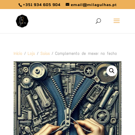
+351 934 605 904
email@milagulhas.pt
Início
/
Loja
/
Saias
/ Complemento de mexer no fecho