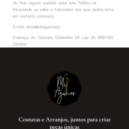
Se tiver alguma questão sobre esta Política de
Privacidade ou sobre o tratamento dos seus dados, entre
em contacto connosco:
E-mail: email@milagulhas.pt
Endereço: Av. Calouste Gulbenkian 94 Loja 34, 3000-092
Coimbra
Costuras e Arranjos, juntos para criar
peças únicas