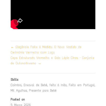
←
Elegância Feita à Medida: O Novo Vestido de
Cerimónia Vermelho com Laço
Capa Estruturada Vermelha e Saia Lápis Cinza – Conjunto
de Outono/Inverno
→
Skills
Coimbra
,
Enxoval de Bebé
,
feito à mão
,
Feito em Portugal
,
Mil Agulhas
,
Presente para Bebé
Posted on
5 Março 2026