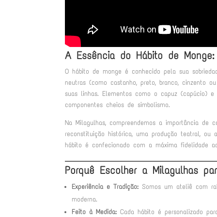
A Essência do Hábito de Monge: 
O hábito de monge é conhecido pela sua sobriedad
neutras (como castanho, preto, branco, cinzento o
suas linhas. Elementos como o capuz (capúcio) e 
componentes cheios de simbolismo.
Na Milagulhas, compreendemos a importância de ca
reconstituição histórica, uma produção teatral, o
hábito é confecionado com a máxima fidelidade ao
Porquê Escolher a Milagulhas p
Experiência e Tradição:
Somos um ateliê com raíze
moderna.
Feito à Medida:
Cada hábito é personalizado par