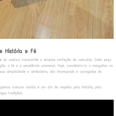
 História e Fé
rte da costura transcende a simples confeção de vestuário. Cada peça
ção, a fé e a excelência artesanal. Hoje, convidamo-lo a mergulhar no
sua simplicidade e simbolismo, são intemporais e carregadas de
enas costurar tecido; é um ato de respeito pela história, pela
igas tradições.