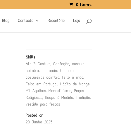
0 Items
Blog
Contacto
Reportório
Loja
Skills
Ateliê Costura
,
Confeção
,
costura
coimbra
,
costureira Coimbra
,
costureiras coimbra
,
feito à mão
,
Feito em Portugal
,
Hábito de Monge
,
Mil Agulhas
,
Monasticismo
,
Peças
Religiosas
,
Roupa à Medida
,
Tradição
,
vestido para festas
Posted on
20 Junho 2025