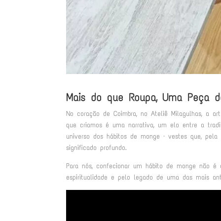
Mais do que Roupa, Uma Peça de
No coração de Coimbra, no Ateliê Milagulhas, a a
que criamos é uma narrativa, um elo entre a tradi
universo dos hábitos de monge – vestes que, pela 
significado profundo.
Para nós, confecionar um hábito de monge não é ap
espiritualidade e pelo legado de uma das mais ant