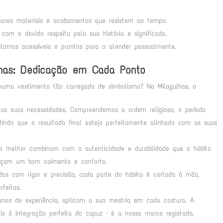
res materiais e acabamentos que resistem ao tempo.
m o devido respeito pela sua história e significado.
tamos acessíveis e prontos para o atender pessoalmente.
lhas: Dedicação em Cada Ponto
uma vestimenta tão carregada de simbolismo? Na Milagulhas, o
s suas necessidades. Compreendemos a ordem religiosa, o período
antindo que o resultado final esteja perfeitamente alinhado com as suas
 melhor combinam com a autenticidade e durabilidade que o hábito
ereçam um bom caimento e conforto.
s com rigor e precisão, cada parte do hábito é cortada à mão,
feitas.
anos de experiência, aplicam a sua mestria em cada costura. A
is à integração perfeita do capuz – é a nossa marca registada.