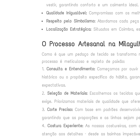
vestir, garantindo conforto e um caimento ideal.
Qualidade Inigualável:
Compromisso com os melho
Respeito pelo Simbolismo:
Abordamos cada peça co
Localização Estratégica:
Situados em Coimbra, es
O Processo Artesanal na Milagu
Como é que um pedaço de tecido se transforma n
processo é meticuloso e repleto de paixão:
Consulta e Entendimento:
Começamos por ouvir a
histórico ou o propósito específico do hábito, gar
expectativas.
Seleção de Materiais:
Escolhemos os tecidos que
exige. Priorizamos materiais de qualidade que of
Corte Preciso:
Com base em padrões desenvolvido
garantindo que as proporções e as linhas sejam per
Costura Experiente:
As nossas costureiras, com 
atenção aos detalhes – desde as bainhas impecáve