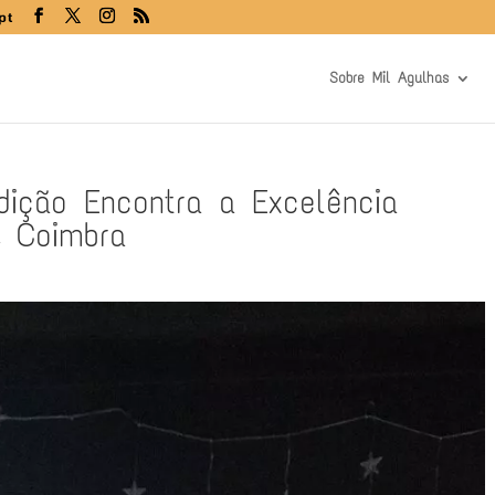
pt
Sobre Mil Agulhas
dição Encontra a Excelência
, Coimbra