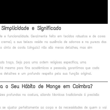
Simplicidade e Significado
e e funcionalidade. Geralmente feito em tecidos robustos e de cores
u creme), a sua beleza reside na ausência de adornos e na pureza das
o cinto de corda (cíngulo) não são meros detalhes, mas sim
da traço. Seja para uma ordem religiosa específica, uma
u até mesmo para fins académicos e pessoais, garantimos que cada
s detalhes e um profundo respeito pela sua função original.
ara o Seu Hábito de Monge em Coimbra?
s profundas na costura, aliando técnicas tradicionais à precisão
a se ajustar perfeitamente ao corpo e às necessidades de quem o vai