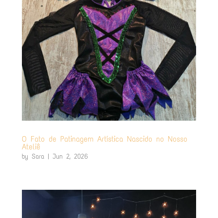
O Fato de Patinagem Artística Nascido no Nosso
Ateliê
by
Sara
|
Jun 2, 2026