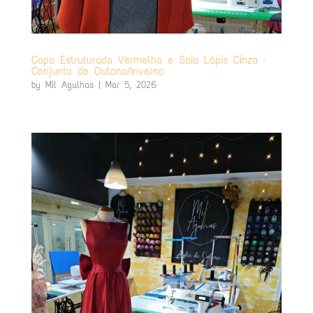
Capa Estruturada Vermelha e Saia Lápis Cinza –
Conjunto de Outono/Inverno
by
Mil Agulhas
|
Mar 5, 2026