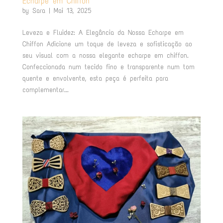
Echarpe em Chiffon
by
Sara
|
Mai 13, 2025
Leveza e Fluidez: A Elegância da Nossa Echarpe em
Chiffon Adicione um toque de leveza e sofisticação ao
seu visual com a nossa elegante echarpe em chiffon.
Confeccionada num tecido fino e transparente num tom
quente e envolvente, esta peça é perfeita para
complementar...