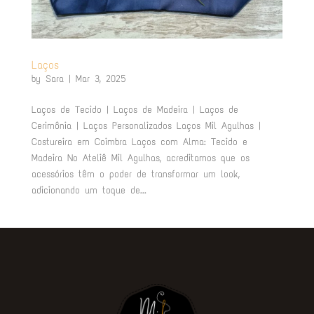
Laços
by
Sara
|
Mar 3, 2025
Laços de Tecido | Laços de Madeira | Laços de
Cerimônia | Laços Personalizados Laços Mil Agulhas |
Costureira em Coimbra Laços com Alma: Tecido e
Madeira No Ateliê Mil Agulhas, acreditamos que os
acessórios têm o poder de transformar um look,
adicionando um toque de...