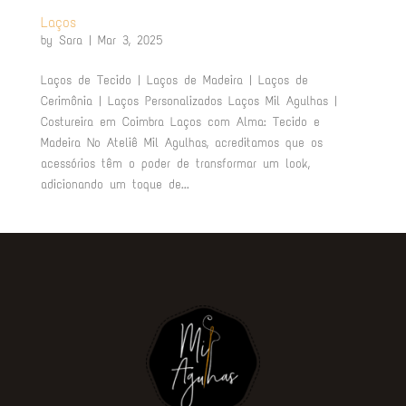
Laços
by
Sara
|
Mar 3, 2025
Laços de Tecido | Laços de Madeira | Laços de
Cerimônia | Laços Personalizados Laços Mil Agulhas |
Costureira em Coimbra Laços com Alma: Tecido e
Madeira No Ateliê Mil Agulhas, acreditamos que os
acessórios têm o poder de transformar um look,
adicionando um toque de...