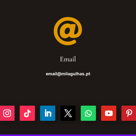

Email
email@milagulhas.pt