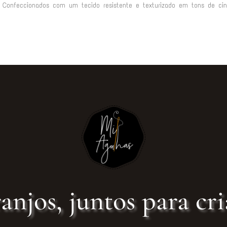
 Confeccionados com um tecido resistente e texturizado em tons de cin
anjos, juntos para cri