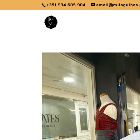
+351 934 605 904
email@milagulhas.