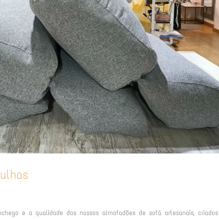
ulhas
hego e a qualidade dos nossos almofadões de sofá artesanais, criados