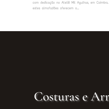
com dedicação no Ateliê Mil Agulhas, em Coimbra.
estes almofadões oferecem o...
Costuras e Arr