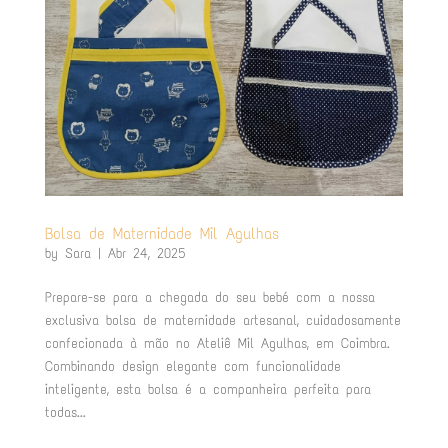
Bolsa de Maternidade Mil Agulhas
by
Sara
|
Abr 24, 2025
Prepare-se para a chegada do seu bebé com a nossa
exclusiva bolsa de maternidade artesanal, cuidadosamente
confecionada à mão no Ateliê Mil Agulhas, em Coimbra.
Combinando design elegante com funcionalidade
inteligente, esta bolsa é a companheira perfeita para
todas...