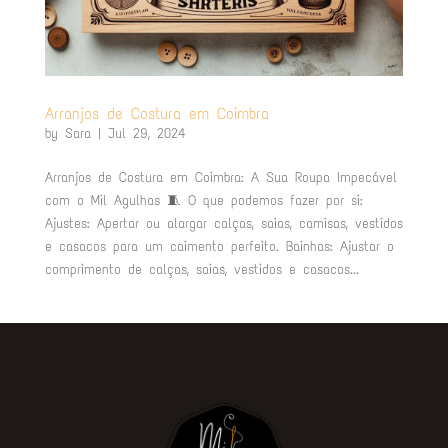
Arranjos de Costura em Coimbra
by
Sara
|
Jul 29, 2024
Arranjos de Costura em Coimbra: A Sua Roupa Impecável
com o Mil Agulhas 🧵 O que podemos fazer por si:
Ajustes: Apertar ou alargar calças, saias, camisas, vestidos
e casacos para um caimento perfeito. Bainhas: Ajustar o
comprimento de calças, saias, vestidos e casacos...