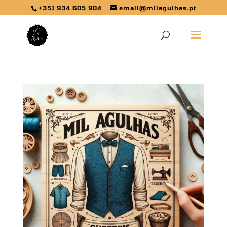
+351 934 605 904
email@milagulhas.pt