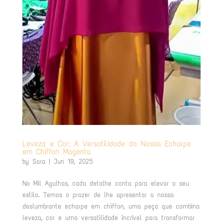
Leveza e Cor: A Versatilidade da Nossa Echarpe
em Chiffon Magenta
by
Sara
|
Jun 19, 2025
No Mil Agulhas, cada detalhe conta para elevar o seu
estilo. Temos o prazer de lhe apresentar a nossa
deslumbrante echarpe em chiffon, uma peça que combina
leveza, cor e uma versatilidade incrível para transformar