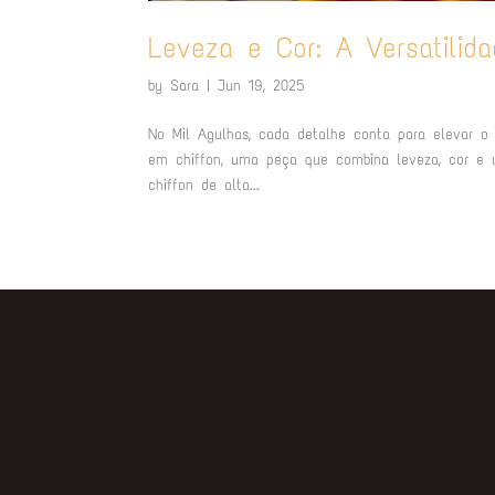
Leveza e Cor: A Versatili
by
Sara
|
Jun 19, 2025
No Mil Agulhas, cada detalhe conta para elevar o
em chiffon, uma peça que combina leveza, cor e um
chiffon de alta...