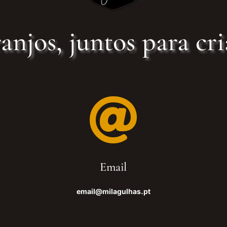
anjos, juntos para cri

Email
email@milagulhas.pt