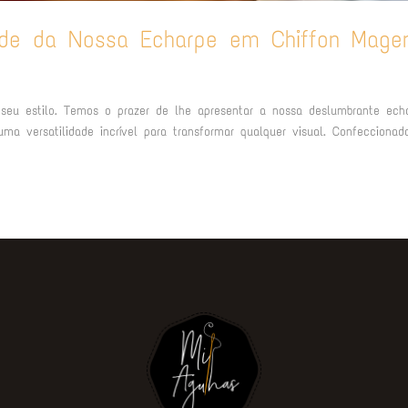
dade da Nossa Echarpe em Chiffon Mage
 seu estilo. Temos o prazer de lhe apresentar a nossa deslumbrante ech
a versatilidade incrível para transformar qualquer visual. Confecciona