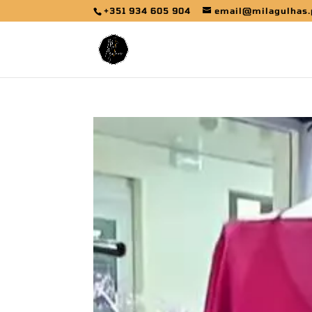
+351 934 605 904
email@milagulhas.