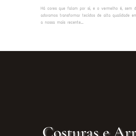
Há cores que falam por si, e o vermelho é, sem dú
adoramos transformar tecidos de alta qualidade e
a nossa mais recente...
Costuras e Arr