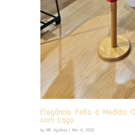
Elegância Feita à Medida: 
com Laço
by
Mil Agulhas
|
Mar 4, 2026