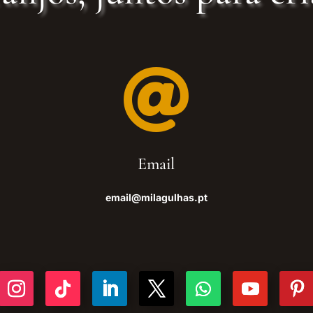

Email
email@milagulhas.pt