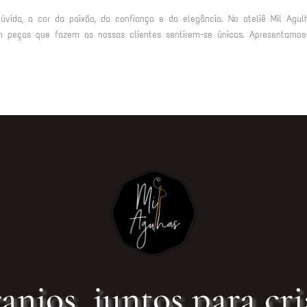
vida, a cor da paixão, da confiança e da elegância. No ateliê Mil Agulh
m peças que fazem as nossas clientes sentirem-se únicas. Apresentamos
anjos, juntos para cri