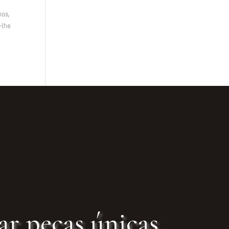
as,
-lhe
ar peças únicas