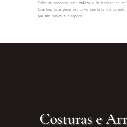
Deixe-se encantar pela beleza e delicadeza do mai
Coimbra. Esta peça exclusiva combina um corpete 
por um suave e elegante...
Costuras e Arr