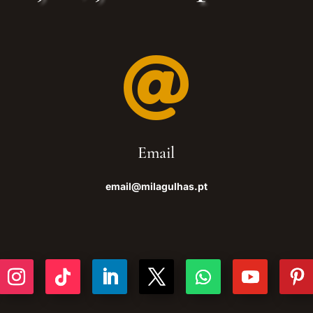

Email
email@milagulhas.pt