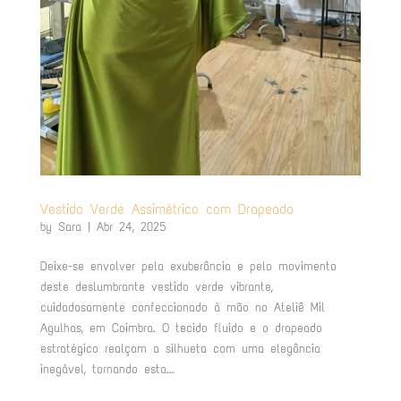
Vestido Verde Assimétrico com Drapeado
by
Sara
|
Abr 24, 2025
Deixe-se envolver pela exuberância e pelo movimento
deste deslumbrante vestido verde vibrante,
cuidadosamente confeccionado à mão no Ateliê Mil
Agulhas, em Coimbra. O tecido fluido e o drapeado
estratégico realçam a silhueta com uma elegância
inegável, tornando esta...