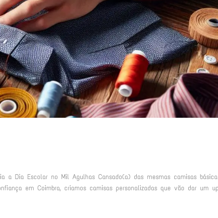
 Dia a Dia Escolar no Mil Agulhas Cansado(a) das mesmas camisas básic
confiança em Coimbra, criamos camisas personalizadas que vão dar um u