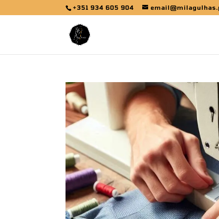
+351 934 605 904
email@milagulhas.