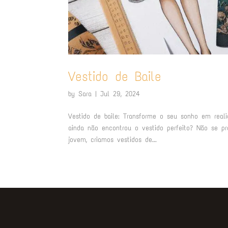
Vestido de Baile
by
Sara
|
Jul 29, 2024
Vestido de baile: Transforme o seu sonho em reali
ainda não encontrou o vestido perfeito? Não se p
jovem, criamos vestidos de...