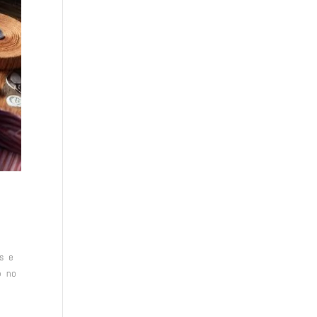
as e
p no