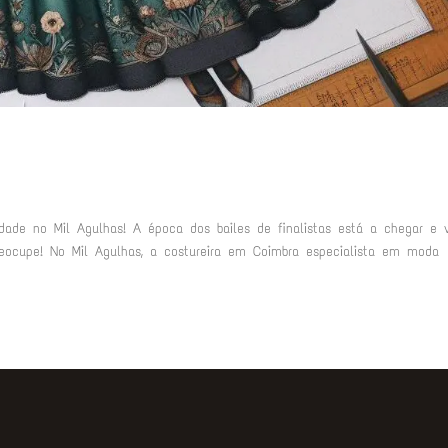
dade no Mil Agulhas! A época dos bailes de finalistas está a chegar e 
reocupe! No Mil Agulhas, a costureira em Coimbra especialista em moda