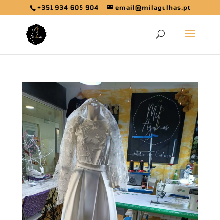
+351 934 605 904
email@milagulhas.pt