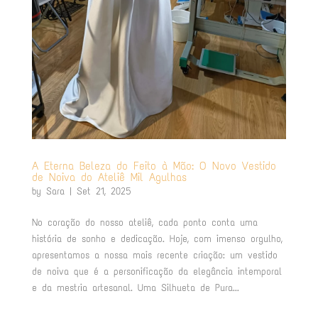
A Eterna Beleza do Feito à Mão: O Novo Vestido
de Noiva do Ateliê Mil Agulhas
by
Sara
|
Set 21, 2025
No coração do nosso ateliê, cada ponto conta uma
história de sonho e dedicação. Hoje, com imenso orgulho,
apresentamos a nossa mais recente criação: um vestido
de noiva que é a personificação da elegância intemporal
e da mestria artesanal. Uma Silhueta de Pura...