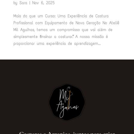
by
Sara
|
Nov 6, 2025
Mais do que um Curso: Uma Experiência de Costura
Profissional com Equipamento de Nova Geração No Ateliê
Mil Agulhas, temos um compromisso que vai além de
simplesmente “ensinar a costurar”. A nossa missão é
proporcionar uma experiência de aprendizagem...
Costuras e Arranjos, juntos para criar