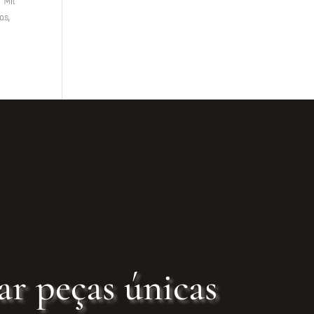
 Mil
as,
ar peças únicas