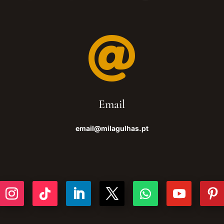

Email
email@milagulhas.pt