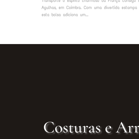
Transporte o espírito charmoso da França consigo
Agulhas, em Coimbra. Com uma divertida estampa de
esta bolsa adiciona um...
Costuras e Arr