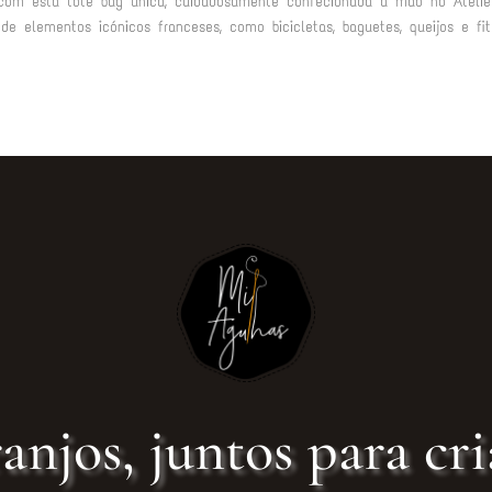
 com esta tote bag única, cuidadosamente confecionada à mão no Ateliê
 elementos icónicos franceses, como bicicletas, baguetes, queijos e fit
anjos, juntos para cri