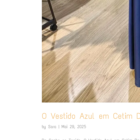
O Vestido Azul em Cetim D
by
Sara
|
Mai 29, 2025