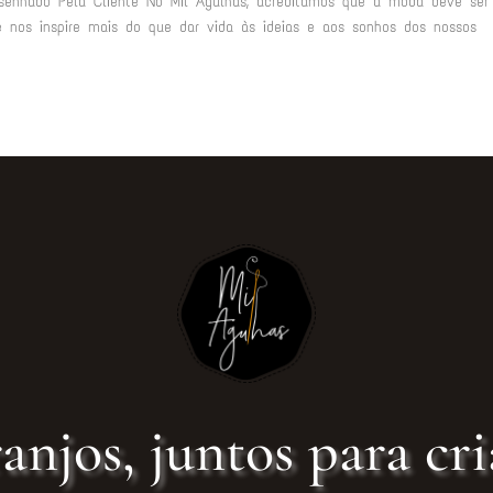
senhado Pela Cliente No Mil Agulhas, acreditamos que a moda deve se
 nos inspire mais do que dar vida às ideias e aos sonhos dos nossos
anjos, juntos para cri