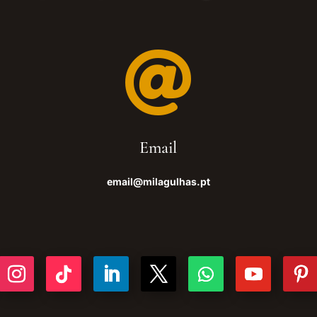

Email
email@milagulhas.pt