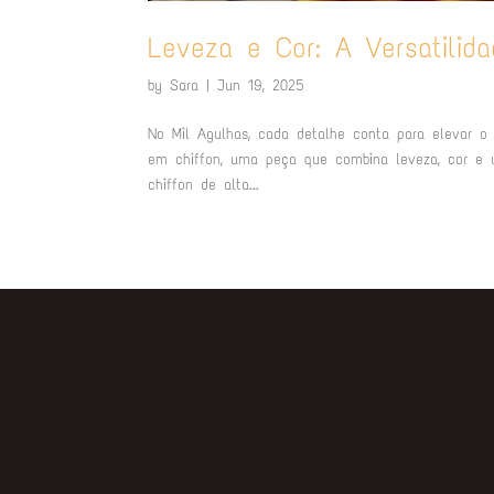
Leveza e Cor: A Versatili
by
Sara
|
Jun 19, 2025
No Mil Agulhas, cada detalhe conta para elevar o
em chiffon, uma peça que combina leveza, cor e um
chiffon de alta...