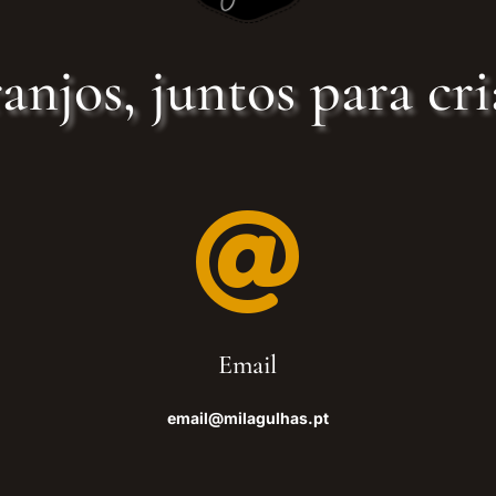
anjos, juntos para cri

Email
email@milagulhas.pt