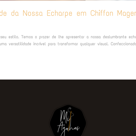
dade da Nossa Echarpe em Chiffon Mage
 seu estilo. Temos o prazer de lhe apresentar a nossa deslumbrante ech
a versatilidade incrível para transformar qualquer visual. Confecciona