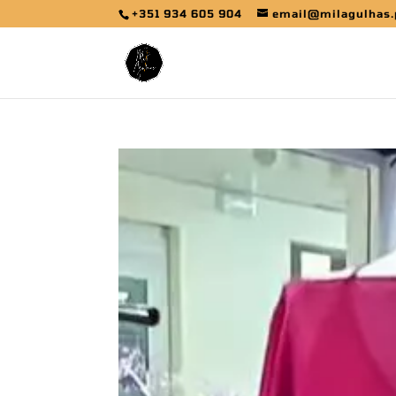
+351 934 605 904
email@milagulhas.