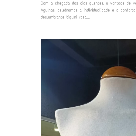
Com a chegada dos dias quentes, a vontade de ves
Agulhas, celebramos a individualidade e o confort
deslumbrante biquíni rosa,...