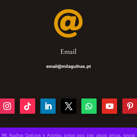

Email
email@milagulhas.pt
Mil Agulhas Costuras e Arranjos, juntos para criar peças únicas.
Ignorar