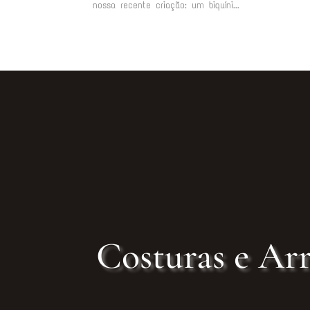
nossa recente criação: um biquíni...
Costuras e Arr