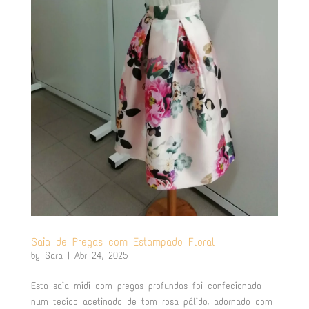
Saia de Pregas com Estampado Floral
by
Sara
|
Abr 24, 2025
Esta saia midi com pregas profundas foi confecionada
num tecido acetinado de tom rosa pálido, adornado com