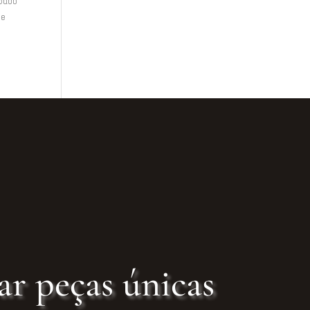
pado
he
ar peças únicas