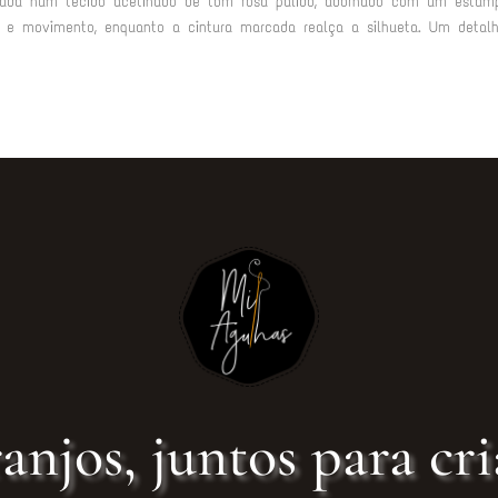
onada num tecido acetinado de tom rosa pálido, adornado com um estam
me e movimento, enquanto a cintura marcada realça a silhueta. Um detal
anjos, juntos para cri