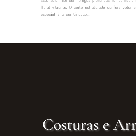
Esta saia midi com pregas profundas foi confeci
floral vibrante. O corte estruturado confere volu
especial é a combinação...
Costuras e Arr