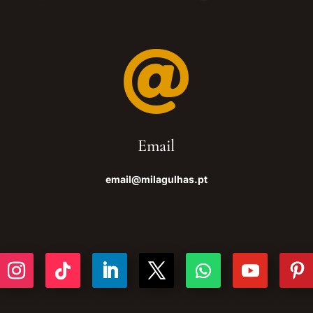

Email
email@milagulhas.pt