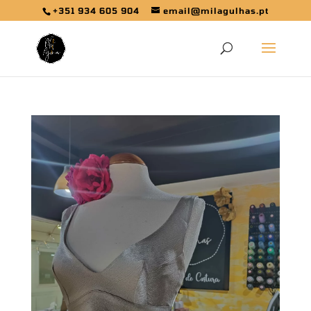
+351 934 605 904
email@milagulhas.pt