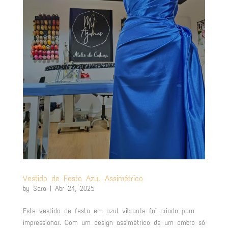
Vestido de Festa Azul Assimétrico
by
Sara
|
Abr 24, 2025
Este vestido de festa em azul vibrante foi criado para
impressionar. Com um design assimétrico de um ombro só