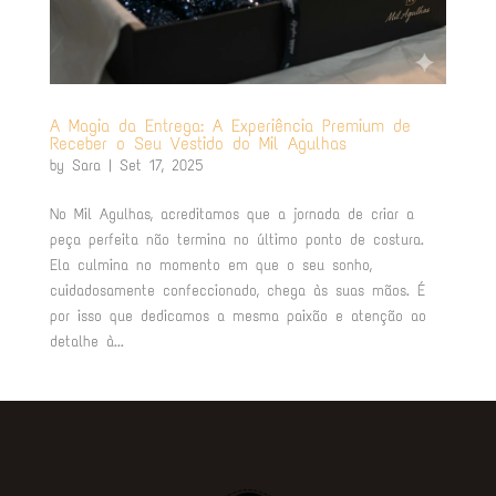
A Magia da Entrega: A Experiência Premium de
Receber o Seu Vestido do Mil Agulhas
by
Sara
|
Set 17, 2025
No Mil Agulhas, acreditamos que a jornada de criar a
peça perfeita não termina no último ponto de costura.
Ela culmina no momento em que o seu sonho,
cuidadosamente confeccionado, chega às suas mãos. É
por isso que dedicamos a mesma paixão e atenção ao
detalhe à...