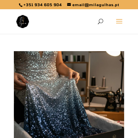
+351 934 605 904
email@milagulhas.pt