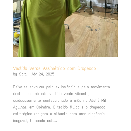
Vestido Verde Assimétrico com Drapeado
by
Sara
|
Abr 24, 2025
Deixe-se envolver pela exuberância e pelo movimento
deste deslumbrante vestido verde vibrante,
cuidadosamente confeccionado à mão no Ateliê Mil
Agulhas, em Coimbra. O tecido fluido e o drapeado
estratégico realçam a silhueta com uma elegância
inegável, tornando esta...