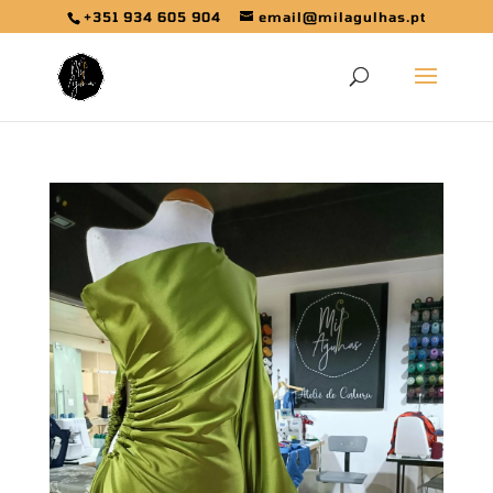
+351 934 605 904
email@milagulhas.pt