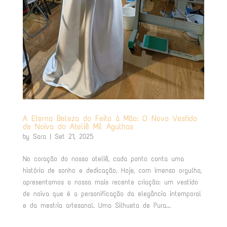
A Eterna Beleza do Feito à Mão: O Novo Vestido
de Noiva do Ateliê Mil Agulhas
by
Sara
|
Set 21, 2025
No coração do nosso ateliê, cada ponto conta uma
história de sonho e dedicação. Hoje, com imenso orgulho,
apresentamos a nossa mais recente criação: um vestido
de noiva que é a personificação da elegância intemporal
e da mestria artesanal. Uma Silhueta de Pura...