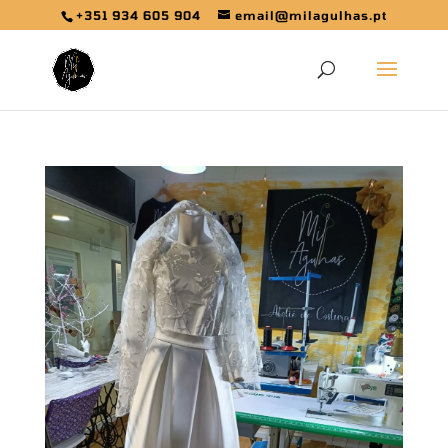
+351 934 605 904
email@milagulhas.pt