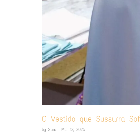
O Vestido que Sussurra Sof
by
Sara
|
Mai 13, 2025