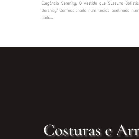
Elegância Serenity: O Vestido que Sussurra Sofisti
Serenity”. Confeccionado num tecido acetinado nu
cada...
Costuras e Arr