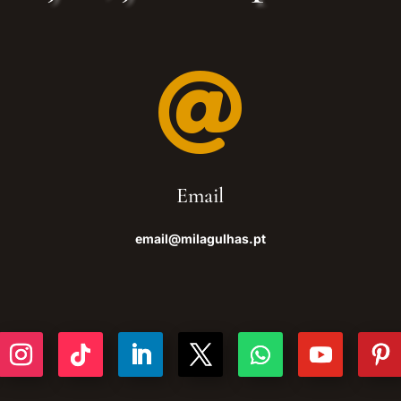

Email
email@milagulhas.pt