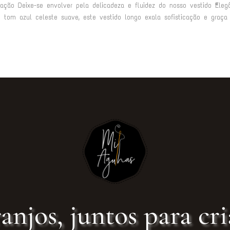
cação Deixe-se envolver pela delicadeza e fluidez do nosso vestido “Eleg
m tom azul celeste suave, este vestido longo exala sofisticação e graç
anjos, juntos para cri