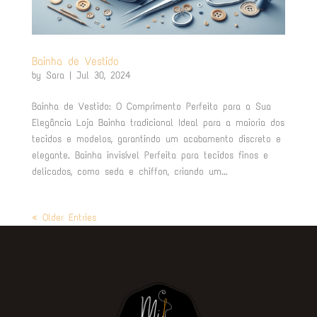
Bainha de Vestido
by
Sara
|
Jul 30, 2024
Bainha de Vestido: O Comprimento Perfeito para a Sua
Elegância Loja Bainha tradicional Ideal para a maioria dos
tecidos e modelos, garantindo um acabamento discreto e
elegante. Bainha invisível Perfeita para tecidos finos e
delicados, como seda e chiffon, criando um...
« Older Entries