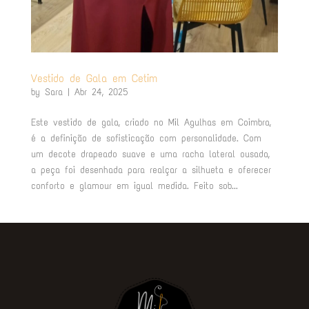
Vestido de Gala em Cetim
by
Sara
|
Abr 24, 2025
Este vestido de gala, criado no Mil Agulhas em Coimbra,
é a definição de sofisticação com personalidade. Com
um decote drapeado suave e uma racha lateral ousada,
a peça foi desenhada para realçar a silhueta e oferecer
conforto e glamour em igual medida. Feito sob...