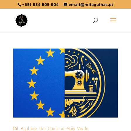
+351 934 605 904
email@milagulhas.pt
Mil Agulhas: Um Caminho Mais Verde