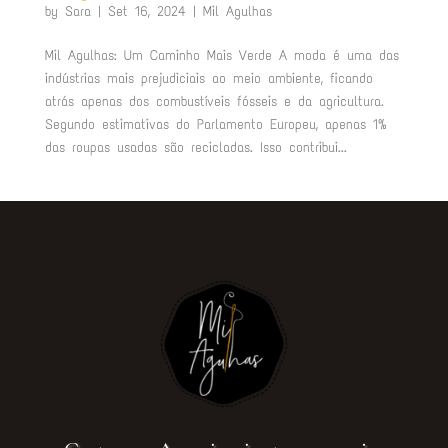
by
Sara
|
Set 16, 2024
|
Mil Agulhas
Mil Agulhas: Um Caminho Mais Verde A moda é uma das
indústrias mais prejudiciais ao meio ambiente, ficando
atrás apenas dos combustíveis fósseis e da agricultura.
Segundo estimativas do Parlamento Europeu, apenas 1%
das roupas usadas são recicladas. Isso contribui...