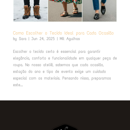
Como Escolher o Tecido Ideal para Cada Ocasião
by
Sara
|
Jun 24, 2025
|
Mil Agulhas
Escolher o tecido certo é essencial para garantir
elegância, conforto e funcionalidade em qualquer peça de
roupa. No nosso ateliê, sabemos que cada ocasião,
estação do ano e tipo de evento exige um cuidado
especial com os materiais. Pensando nisso, preparamos
este...