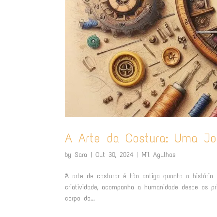
A Arte da Costura: Uma J
by
Sara
|
Out 30, 2024
|
Mil Agulhas
“A arte de costurar é tão antiga quanto a história
criatividade, acompanha a humanidade desde os pri
corpo do...