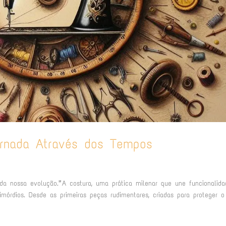
ornada Através dos Tempos
 da nossa evolução.” A costura, uma prática milenar que une funcionalid
mórdios. Desde as primeiras peças rudimentares, criadas para proteger o