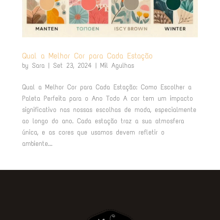
Qual a Melhor Cor para Cada Estação
by
Sara
|
Set 23, 2024
|
Mil Agulhas
Qual a Melhor Cor para Cada Estação: Como Escolher a
Paleta Perfeita para o Ano Todo A cor tem um impacto
significativo nas nossas escolhas de moda, especialmente
ao longo do ano. Cada estação traz a sua atmosfera
única, e as cores que usamos devem refletir o
ambiente...