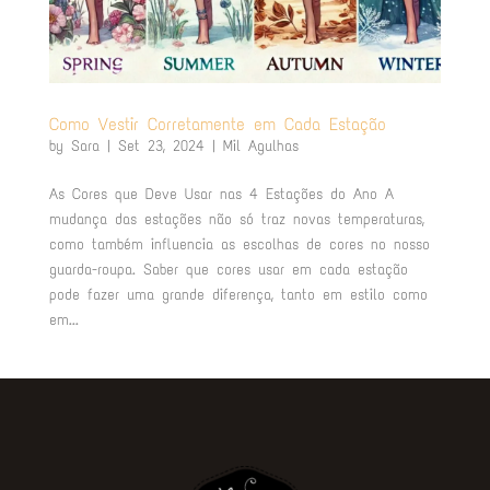
Como Vestir Corretamente em Cada Estação
by
Sara
|
Set 23, 2024
|
Mil Agulhas
As Cores que Deve Usar nas 4 Estações do Ano A
mudança das estações não só traz novas temperaturas,
como também influencia as escolhas de cores no nosso
guarda-roupa. Saber que cores usar em cada estação
pode fazer uma grande diferença, tanto em estilo como
em...