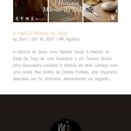
A História Milenar da Seda
by
Sara
|
Out 16, 2025
|
Mil Agulhas
A História da Seda: Uma História Visual A História da
Seda Da Taça de uma Imperatriz a um Tesouro Global
Uma Descoberta Lendária A história da seda começa com
uma lenda. Nos jardins da Cidade Proibida, uma imperatriz
descobriu um fio cintilante, desvendando um segredo...