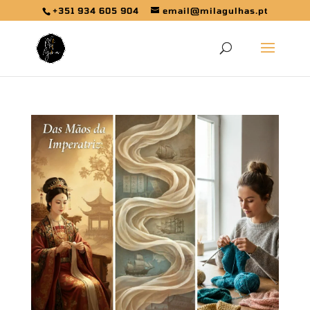
+351 934 605 904
email@milagulhas.pt