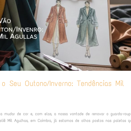
o Seu Outono/Inverno: Tendências Mil
 a mudar de cor e, com elas, a nossa vontade de renovar o guarda-roup
liê Mil Agulhas, em Coimbra, já estamos de olhos postos nas paletas q