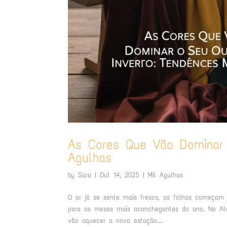
As Cores Que Vão Dominar 
Agulhas
by
Sara
|
Out 14, 2025
|
Mil Agulhas
O ar já se sente mais fresco, as folhas começam
para os meses mais aconchegantes do ano. No Ate
vão aquecer a nova estação....