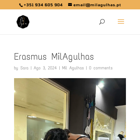
+351 934 605 904
email@milagulhas.pt
Erasmus MilAgulhas
by
Sara
|
Ago 3, 2024
|
Mil Agulhas
|
0 comments