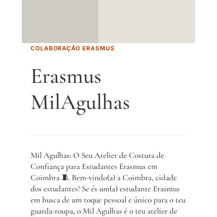
COLABORAÇÃO ERASMUS
Erasmus
MilAgulhas
Mil Agulhas: O Seu Atelier de Costura de
Confiança para Estudantes Erasmus em
Coimbra 🧵
Bem-vindo(a) a Coimbra,
cidade
dos estudantes!
Se és um(a) estudante Erasmus
em busca de um toque pessoal e único para o teu
guarda-roupa,
o Mil Agulhas é o teu atelier de