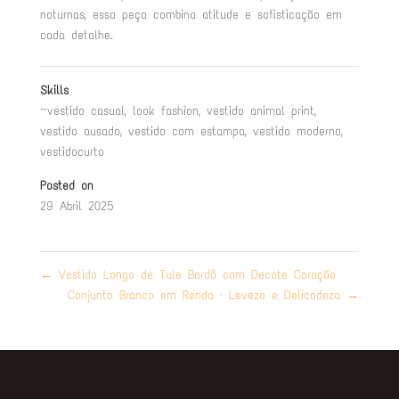
noturnas, essa peça combina atitude e sofisticação em
cada detalhe.
Skills
~vestido casual
,
look fashion
,
vestido animal print
,
vestido ausado
,
vestido com estampa
,
vestido moderno
,
vestidocurto
Posted on
29 Abril 2025
←
Vestido Longo de Tule Bordô com Decote Coração
Conjunto Branco em Renda – Leveza e Delicadeza
→