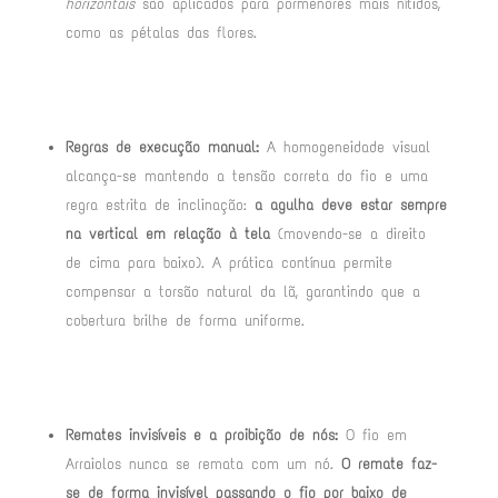
horizontais
são aplicados para pormenores mais nítidos,
como as pétalas das flores
.
Regras de execução manual:
A homogeneidade visual
alcança-se mantendo a tensão correta do fio e uma
regra estrita de inclinação:
a agulha deve estar sempre
na vertical em relação à tela
(movendo-se a direito
de cima para baixo)
. A prática contínua permite
compensar a torsão natural da lã, garantindo que a
cobertura brilhe de forma uniforme
.
Remates invisíveis e a proibição de nós:
O fio em
Arraiolos nunca se remata com um nó.
O remate faz-
se de forma invisível passando o fio por baixo de