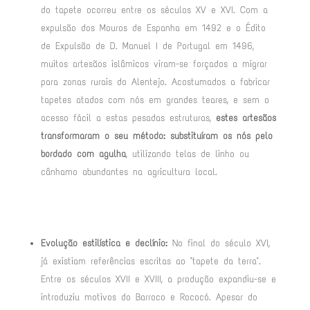
do tapete ocorreu entre os séculos XV e XVI. Com a
expulsão dos Mouros de Espanha em 1492 e o Édito
de Expulsão de D. Manuel I de Portugal em 1496,
muitos artesãos islâmicos viram-se forçados a migrar
para zonas rurais do Alentejo
. Acostumados a fabricar
tapetes atados com nós em grandes teares, e sem o
acesso fácil a estas pesadas estruturas,
estes artesãos
transformaram o seu método: substituíram os nós pelo
bordado com agulha
, utilizando telas de linho ou
cânhamo abundantes na agricultura local
.
Evolução estilística e declínio:
No final do século XVI,
já existiam referências escritas ao "tapete da terra"
.
Entre os séculos XVII e XVIII, a produção expandiu-se e
introduziu motivos do Barroco e Rococó
. Apesar do