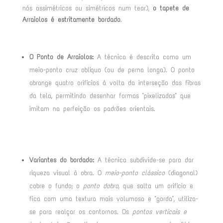
nós assimétricos ou simétricos num tear),
o tapete de
Arraiolos é estritamente bordado
.
O Ponto de Arraiolos:
A técnica é descrita como um
meio-ponto cruz oblíquo (ou de perna longa). O ponto
abrange quatro orifícios à volta da interseção das fibras
da tela, permitindo desenhar formas "pixelizadas" que
imitam na perfeição os padrões orientais
.
Variantes do bordado:
A técnica subdivide-se para dar
riqueza visual à obra. O
meio-ponto clássico
(diagonal)
cobre o fundo; o
ponto dobro
, que salta um orifício e
fica com uma textura mais volumosa e "gorda", utiliza-
se para realçar os contornos. Os
pontos verticais e