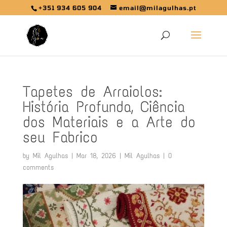
+351 934 605 904
email@milagulhas.pt
Tapetes de Arraiolos:
História Profunda, Ciência
dos Materiais e a Arte do
seu Fabrico
by
Mil Agulhas
|
Mar 18, 2026
|
Mil Agulhas
|
0
comments