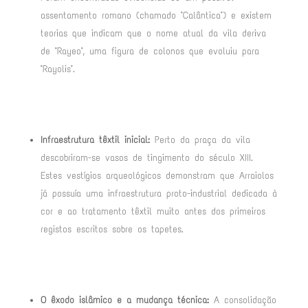
assentamento romano (chamado "Calântica") e existem
teorias que indicam que o nome atual da vila deriva
de "Rayeo", uma figura de colonos que evoluiu para
"Rayolis"
.
Infraestrutura têxtil inicial:
Perto da praça da vila
descobriram-se vasos de tingimento do século XIII
.
Estes vestígios arqueológicos demonstram que Arraiolos
já possuía uma infraestrutura proto-industrial dedicada à
cor e ao tratamento têxtil muito antes dos primeiros
registos escritos sobre os tapetes
.
O êxodo islâmico e a mudança técnica:
A consolidação