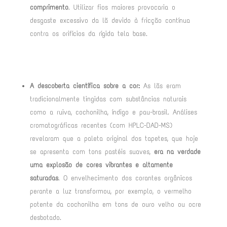
comprimento
. Utilizar fios maiores provocaria o
desgaste excessivo da lã devido à fricção contínua
contra os orifícios da rígida tela base
.
A descoberta científica sobre a cor:
As lãs eram
tradicionalmente tingidas com substâncias naturais
como a ruiva, cochonilha, índigo e pau-brasil
. Análises
cromatográficas recentes (com HPLC-DAD-MS)
revelaram que a paleta original dos tapetes, que hoje
se apresenta com tons pastéis suaves,
era na verdade
uma explosão de cores vibrantes e altamente
saturadas
. O envelhecimento dos corantes orgânicos
perante a luz transformou, por exemplo, o vermelho
potente da cochonilha em tons de ouro velho ou ocre
desbotado
.