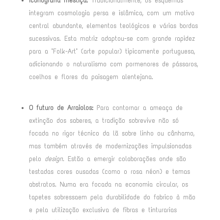
Iconografia mestiça:
Tradicionalmente, os esquemas
integram cosmologia persa e islâmica, com um motivo
central abundante, elementos teológicos e várias bordas
sucessivas
. Esta matriz adaptou-se com grande rapidez
para a "Folk-Art" (arte popular) tipicamente portuguesa,
adicionando o naturalismo com pormenores de pássaros,
coelhos e flores da paisagem alentejana
.
O futuro de Arraiolos:
Para contornar a ameaça de
extinção dos saberes, a tradição sobrevive não só
focada no rigor técnico da lã sobre linho ou cânhamo
,
mas também através de modernizações impulsionadas
pelo
design
. Estão a emergir colaborações onde são
testadas cores ousadas (como o rosa néon) e temas
abstratos
. Numa era focada na economia circular, os
tapetes sobressaem pela durabilidade do fabrico à mão
e pela utilização exclusiva de fibras e tinturarias