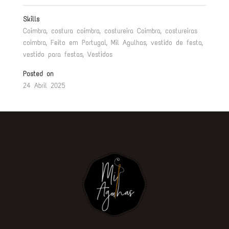
Skills
Coimbra
,
costura coimbra
,
costureira Coimbra
,
costureiras
coimbra
,
Feito em Portugal
,
Mil Agulhas
,
vestido de festa
,
vestido para festas
,
Vestidos
Posted on
24 Abril 2025